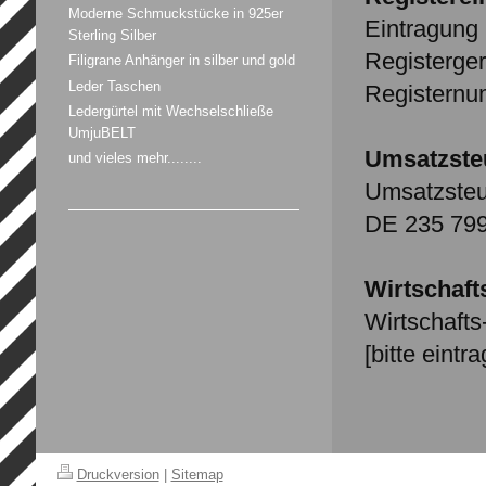
Moderne Schmuckstücke in 925er
Eintragung 
Sterling Silber
Registergeri
Filigrane Anhänger in silber und gold
Leder Taschen
Registernum
Ledergürtel mit Wechselschließe
UmjuBELT
Umsatzste
und vieles mehr........
Umsatzsteu
DE 235 799
Wirtschaft
Wirtschafts
[bitte eintr
Druckversion
|
Sitemap